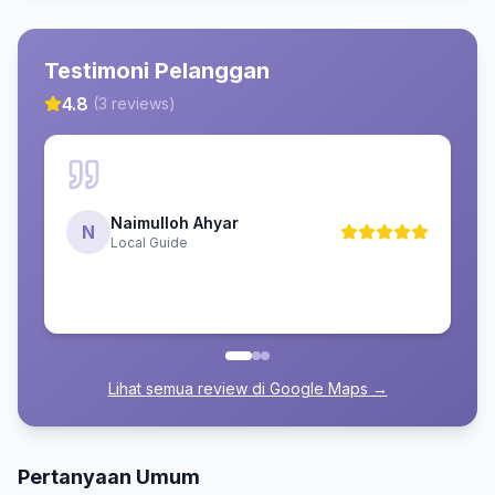
Testimoni Pelanggan
4.8
(
3
reviews)
Naimulloh Ahyar
N
Local Guide
Lihat semua review di Google Maps →
Pertanyaan Umum