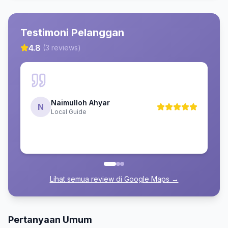
Testimoni Pelanggan
4.8
(
3
reviews)
Naimulloh Ahyar
N
Local Guide
Lihat semua review di Google Maps →
Pertanyaan Umum