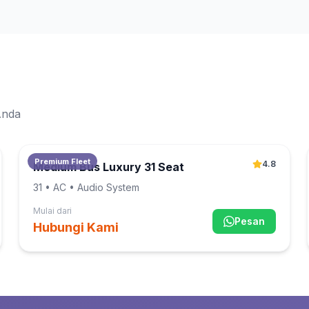
Anda
Premium Fleet
4.8
Medium Bus Luxury 31 Seat
31
• AC • Audio System
Mulai dari
Pesan
Hubungi Kami