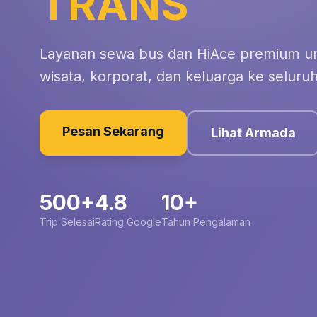
TRANS
Layanan sewa bus dan HiAce premium un
wisata, korporat, dan keluarga ke seluruh
Pesan Sekarang
Lihat Armada
500+
4.8
10+
Trip Selesai
Rating Google
Tahun Pengalaman