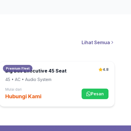
Lihat Semua
Premium Fleet
4.8
Big Bus Executive 45 Seat
45
• AC • Audio System
Mulai dari
Pesan
Hubungi Kami