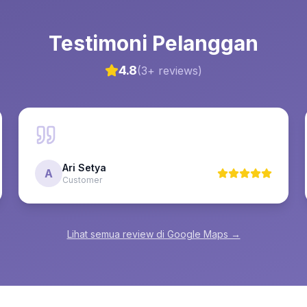
Testimoni Pelanggan
4.8
(
3
+ reviews)
Ari Setya
A
Customer
Lihat semua review di Google Maps →