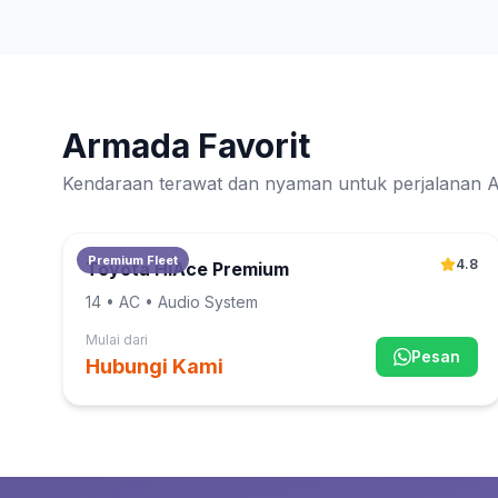
Armada Favorit
Kendaraan terawat dan nyaman untuk perjalanan 
Premium Fleet
4.8
Toyota HiAce Premium
14
• AC • Audio System
Mulai dari
Pesan
Hubungi Kami