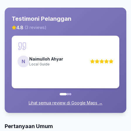
Testimoni Pelanggan
4.8
(
3
reviews)
Naimulloh Ahyar
N
Local Guide
Lihat semua review di Google Maps →
Pertanyaan Umum