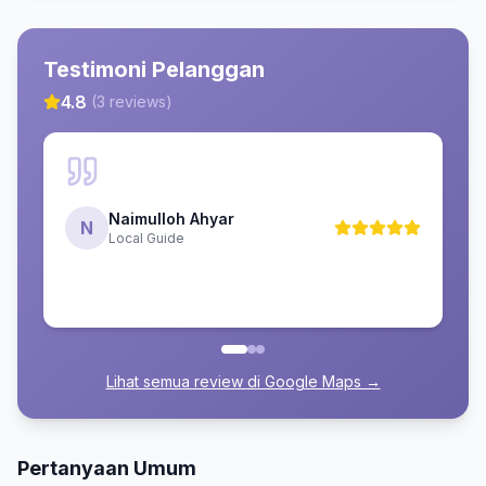
Testimoni Pelanggan
4.8
(
3
reviews)
Naimulloh Ahyar
N
Local Guide
Lihat semua review di Google Maps →
Pertanyaan Umum