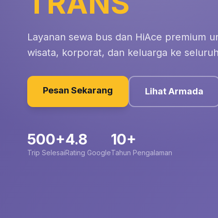
TRANS
Layanan sewa bus dan HiAce premium un
wisata, korporat, dan keluarga ke seluruh
Pesan Sekarang
Lihat Armada
500+
4.8
10+
Trip Selesai
Rating Google
Tahun Pengalaman