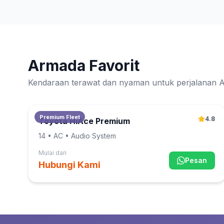
Armada Favorit
Kendaraan terawat dan nyaman untuk perjalanan 
Premium Fleet
4.8
Toyota HiAce Premium
14
• AC • Audio System
Mulai dari
Pesan
Hubungi Kami