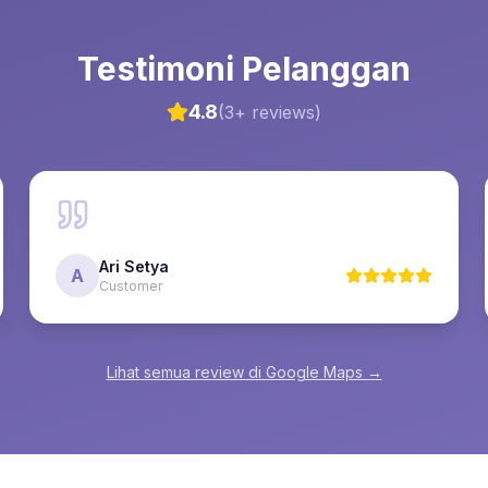
Testimoni Pelanggan
4.8
(
3
+ reviews)
Ari Setya
A
Customer
Lihat semua review di Google Maps →