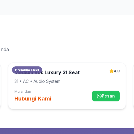
Anda
Premium Fleet
4.8
Medium Bus Luxury 31 Seat
31
• AC • Audio System
Mulai dari
Pesan
Hubungi Kami