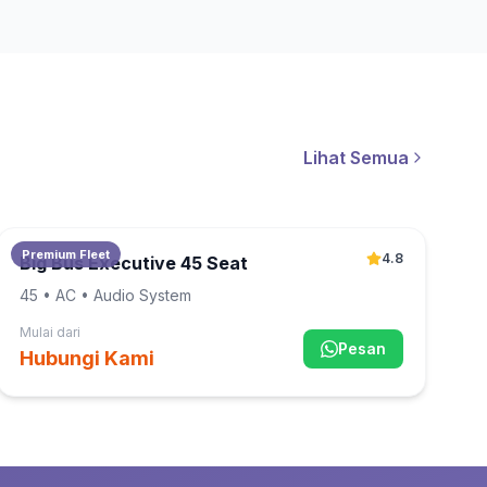
Lihat Semua
Premium Fleet
4.8
Big Bus Executive 45 Seat
45
• AC • Audio System
Mulai dari
Pesan
Hubungi Kami