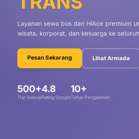
TRANS
Layanan sewa bus dan HiAce premium un
wisata, korporat, dan keluarga ke seluruh
Pesan Sekarang
Lihat Armada
500+
4.8
10+
Trip Selesai
Rating Google
Tahun Pengalaman