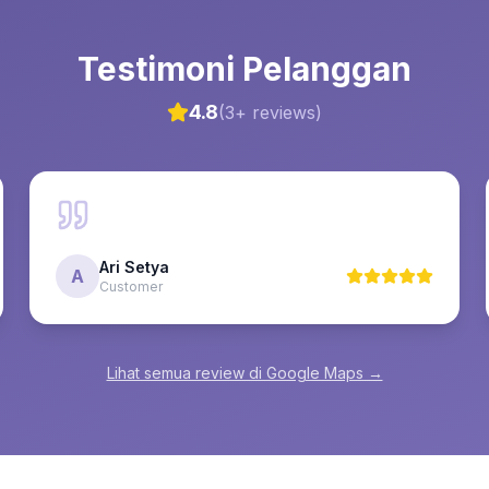
Testimoni Pelanggan
4.8
(
3
+ reviews)
Ari Setya
A
Customer
Lihat semua review di Google Maps →