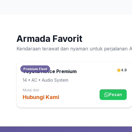
Armada Favorit
Kendaraan terawat dan nyaman untuk perjalanan 
Premium Fleet
4.8
Toyota HiAce Premium
14
• AC • Audio System
Mulai dari
Pesan
Hubungi Kami