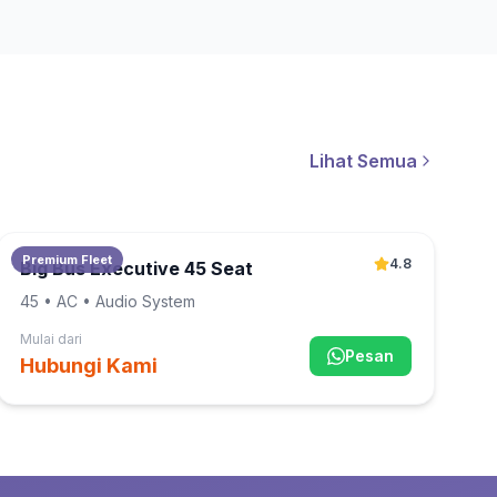
Lihat Semua
Premium Fleet
4.8
Big Bus Executive 45 Seat
45
• AC • Audio System
Mulai dari
Pesan
Hubungi Kami