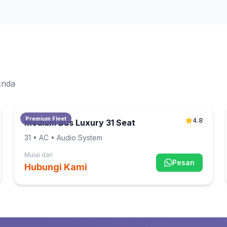
Anda
Premium Fleet
4.8
Medium Bus Luxury 31 Seat
31
• AC • Audio System
Mulai dari
Pesan
Hubungi Kami